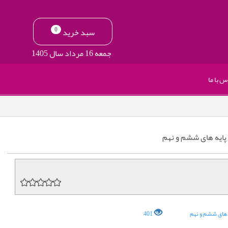
0
سبد خرید
جمعه 16 مرداد سال 1405
س با ما
ایه های ششم و نهم
های ششم و نهم
401