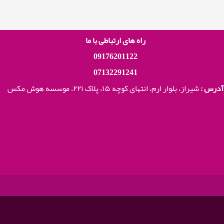
راه های ارتباطی با ما
09176201122
07132291241
آدرس :
شیراز، بلوار ارم، انتهای کوچه ۱۵، پلاک ۲۲۱،
موسسه هوش مکس