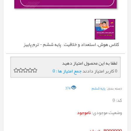
کلاس هوش، استعداد و خلاقیت – پایه ششم - ترم پاییز
لطفا به این محصول امتیاز دهید
0 کاربر امتیاز دادند
جمع امتیاز ها : 0
پایه ششم
374
دسته بندی:
کد:
0
وضعیت موجودی:
ناموجود
8000000
تومان