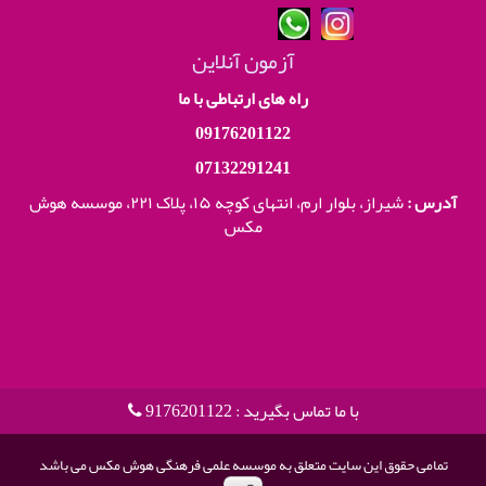
آزمون آنلاین
راه های ارتباطی با ما
09176201122
07132291241
آدرس :
شیراز، بلوار ارم، انتهای کوچه ۱۵، پلاک ۲۲۱،
موسسه هوش
مکس
با ما تماس بگیرید : 9176201122
تمامی حقوق این سایت متعلق به موسسه علمی فرهنگی هوش مکس می باشد