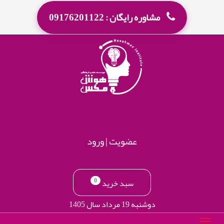
مشاوره رایگان : 09176201122
عضویت
|
ورود
0
سبد خرید
دوشنبه 19 مرداد سال 1405