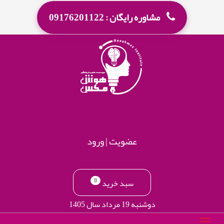
مشاوره رایگان : 09176201122
عضویت
|
ورود
0
سبد خرید
دوشنبه 19 مرداد سال 1405