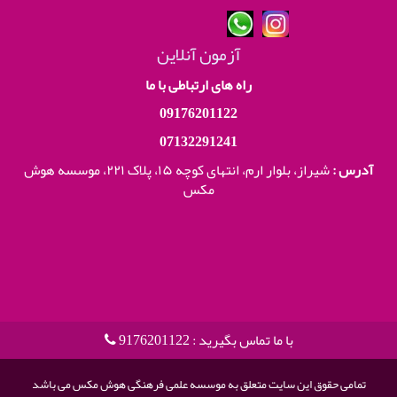
آزمون آنلاین
راه های ارتباطی با ما
09176201122
07132291241
آدرس :
شیراز، بلوار ارم، انتهای کوچه ۱۵، پلاک ۲۲۱،
موسسه هوش
مکس
با ما تماس بگیرید : 9176201122
تمامی حقوق این سایت متعلق به موسسه علمی فرهنگی هوش مکس می باشد