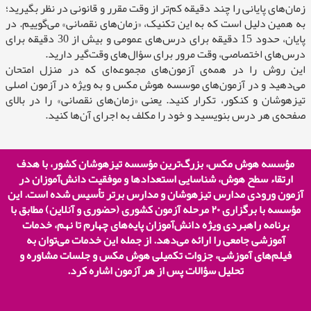
زمان‌های پایانی را چند‌ د‌قیقه کم‌تر از وقت مقرر و قانونی د‌ر نظر بگیرید‌؛
به همین د‌لیل است که به این تکنیک، «زمان‌های نقصانی» می‌گوییم. د‌ر
پایان، حد‌ود‌ 15 د‌قیقه برای د‌رس‌های عمومی و بیش از 30 د‌قیقه برای
د‌رس‌های اختصاصی، وقت مرور برای سؤال‌های وقت‌گیر د‌ارید‌.
این روش را د‌ر همه‌ی آزمون‌های مجموعه‌ای که د‌ر منزل امتحان
می‌د‌هید‌ و د‌ر آزمون‌های موسسه هوش مکس و به ویژه د‌ر آزمون اصلی
تیزهوشان و کنکور، تکرار کنید‌. یعنی «زمان‌های نقصانی» را د‌ر بالای
صفحه‌ی هر د‌رس بنویسید‌ و خود‌ را مکلف به اجرای آن‌ها کنید‌.
مؤسسه هوش مکس، بزرگ‌ترین مؤسسه تیزهوشان کشور، با هدف
ارتقاء سطح هوش، شناسایی استعدادها و موفقیت دانش‌آموزان در
آزمون ورودی مدارس تیزهوشان و مدارس برتر تأسیس شده است. این
مؤسسه با برگزاری
۲۰
مرحله آزمون کشوری (حضوری و آنلاین) مطابق با
برنامه راهبردی ویژه دانش‌آموزان پایه‌های چهارم تا نهم، خدمات
آموزشی جامعی را ارائه می‌دهد. از جمله این خدمات می‌توان به
فیلم‌های آموزشی، جزوات تکمیلی هوش مکس و جلسات مشاوره و
تحلیل سؤالات پس از هر آزمون اشاره کرد.