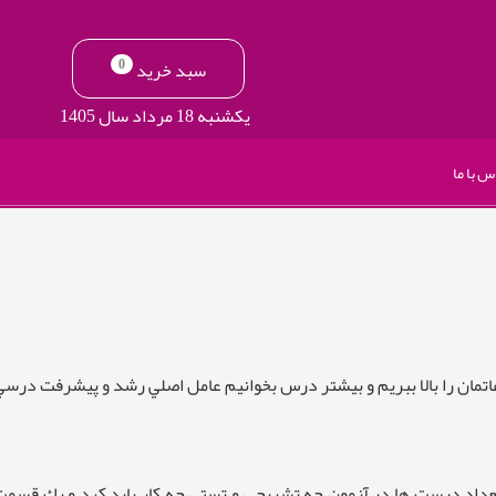
0
سبد خرید
یکشنبه 18 مرداد سال 1405
س با ما
عاتمان را بالا ببريم و بيشتر درس بخوانيم عامل اصلي رشد و پيشرفت درس
ش تعداد درست ها در آزمون چه تشريحي و تستي چه كار بايد كرد و يك ق