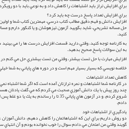
براي افزايش تراز بايد اشتباهات را كاهش داد و به نوعي بايد با دو رويكر
براي افزايش تعداد پاسخ درست چه بايد كرد؟
افزايش دانش و فهم دقيق مطالب كتاب درسي، مهمترين كتاب شما و اولين
حل مساله تشريحي، شايد بگوييد آزمون تیزهوشان و یا كنكور دارم و مسا
كنيد.
به كارنامه توجه كنيد، وقتي داريد قسمت افزايش درست ها را مي بينيد در 
به اين سوالات پاسخ صحيح بدهيد.
افزايش مهارت با حل تست بيشتر، وقتي من تست بيشتري حل مي كنم در واق
خلاصه نويسي كه بسيار بسيار مهم است و در دوره هاي پاياني به شما خيلي
كاهش تعداد اشتباهات
در كارنامه شما اشتباهات و نمره ترازتان آمده است كه اگر شما اشتباه نمي زديد ترازتان به جاي اين كه 5700 بشود ، 6100 مي شد. يعني به دانش آموز اين تلنگر را مي 
شروع كردم، و در آزمون هاي پاياني 35 ت
دادم.
يادگيري از اشتباهات خود
دو روش داريم براي اين كه اشتباهاتمان را كاهش دهيم، دانش آموزان عز
گويند وقتي من امتحان مي دادم سوال را خوب نخوانده بودم و آن انتهاي سو