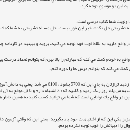
د به اين دو موضوع توجه كرد.
 اولويت شما كتاب درسي است.
له تشريحي حل نكنم، خير اين طور نيست، حل مساله تشريحي به شما كمك م
واقع داريد به نقاط قوت خود توجه مي كنيد، برويد و ببينيد در كارنامه چه
ع به خودم كمك مي كنم كه مهارتم را بالا ببرم كه بتوانم تعداد درست ب
 كمك مي كند كه بتوانم درس ها را دوره كنم .
زند كه دانش آموز حواست باشد و تعداد اشتباهات را پايين بياور.
ا را رساندم به يك يا دو غلط پس اين در واقع يك توانايي است كه شما مي توانيد كسب 
يز يكي اين كه از اشتباهات خود ياد بگيريد، يعني اين كه وقتي آزمون 
ال را ادبياتش را خوب توجه نكرده بودم.