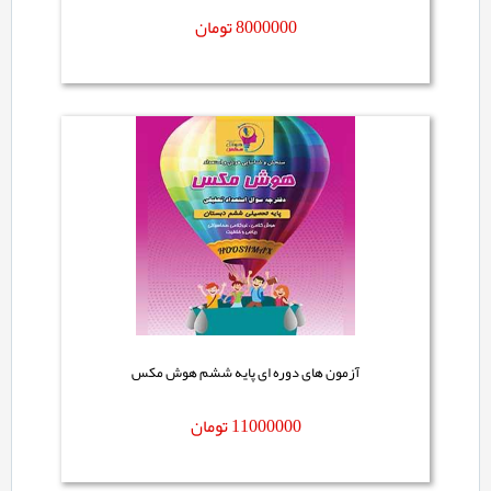
8000000
تومان
آزمون های دوره ای پایه ششم هوش مکس
11000000
تومان