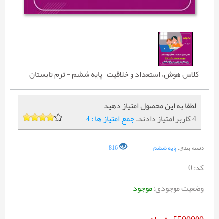
کلاس هوش، استعداد و خلاقیت – پایه ششم - ترم تابستان
لطفا به این محصول امتیاز دهید
4 کاربر امتیاز دادند.
جمع امتیاز ها : 4
پایه ششم
816
دسته بندی:
کد:
0
وضعیت موجودی:
موجود
5500000
تومان