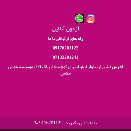
آزمون آنلاین
راه های ارتباطی با ما
09176201122
07132291241
آدرس :
شیراز، بلوار ارم، انتهای کوچه ۱۵، پلاک ۲۲۱،
موسسه هوش
مکس
با ما تماس بگیرید : 9176201122